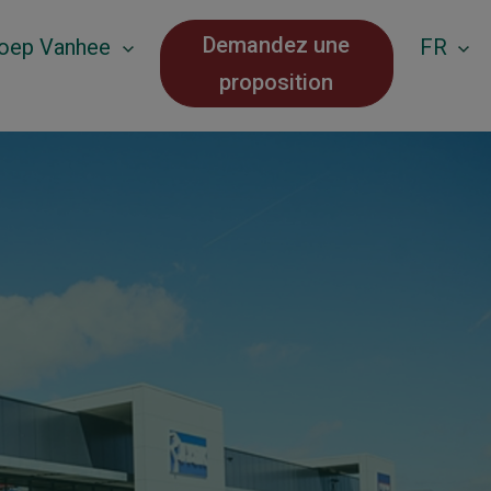
Demandez une
roep Vanhee
FR
proposition