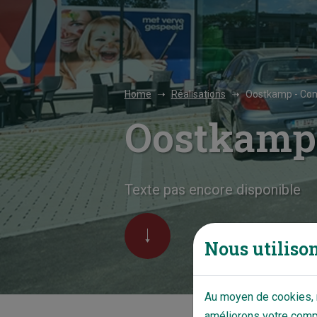
Home
Réalisations
Oostkamp - Co
Oostkamp
Texte pas encore disponible
Nous utilison
Au moyen de cookies, n
améliorons votre compo