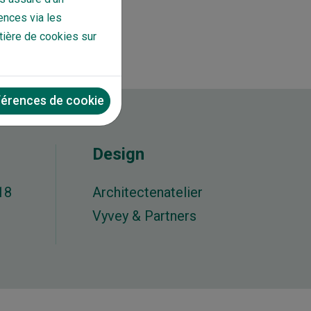
ences via les
tière de cookies sur
éférences de cookie
Design
18
Architectenatelier
Vyvey & Partners