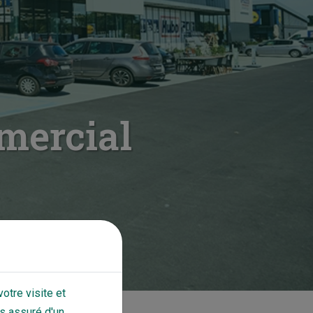
mercial
otre visite et
s assuré d'un