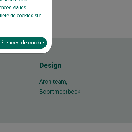
ences via les
tière de cookies sur
éférences de cookie
Design
,
Architeam,
Boortmeerbeek