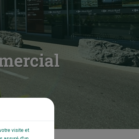
mercial
otre visite et
s assuré d'un