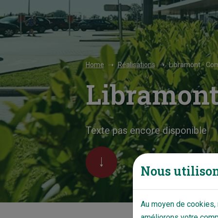
Home
Réalisations
Libramont - Co
Libramont
Texte pas encore disponible
Nous utilison
Au moyen de cookies, n
améliorons votre compo