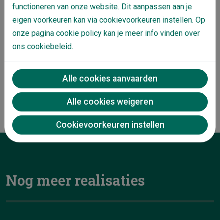
functioneren van onze website. Dit aanpassen aan je
eigen voorkeuren kan via cookievoorkeuren instellen. Op
Het project is een mix geworden van grotere en
onze pagina cookie policy kan je meer info vinden over
kleinere handelsruimtes variërend tussen de
ons cookiebeleid.
980m² en 2400 m². Voltis, Eggo-Eurocenter,
Basic Fit en Trafic openen er een nieuwe
Alle cookies aanvaarden
vestiging. Alle 4 de units zijn verhuurd.
Alle cookies weigeren
Cookievoorkeuren instellen
Nog meer realisaties