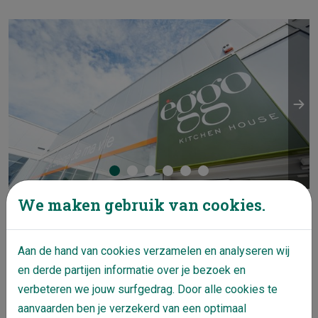
We maken gebruik van cookies.
Er werden 4 commerciële ruimtes voorzien op
Aan de hand van cookies verzamelen en analyseren wij
een terrein van 13.000 m².
en derde partijen informatie over je bezoek en
De totale verhuurde oppervlakte bedraagt 5800
verbeteren we jouw surfgedrag. Door alle cookies te
m².
aanvaarden ben je verzekerd van een optimaal